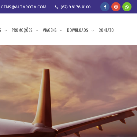
AGENS@ALTAROTA.COM
(67) 9 8176-0100
AS
PROMOÇÕES
VIAGENS
DOWNLOADS
CONTATO