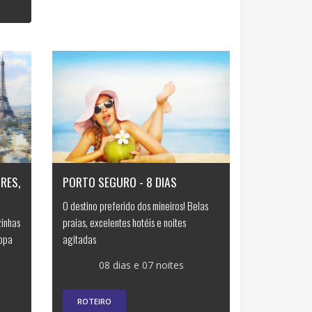
DRES,
PORTO SEGURO - 8 DIAS
O destino preferido dos mineiros! Belas
zinhas
praias, excelentes hotéis e noites
ropa
agitadas
08 dias e 07 noites
ROTEIRO