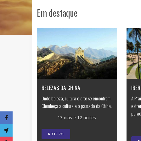
Em destaque
BELEZAS DA CHINA
IBER
Onde beleza, cultura e arte se encontram.
A Pra
Chonheça a cultura e o passado da China.
extre
parad
13 dias e 12 noites
ROTEIRO