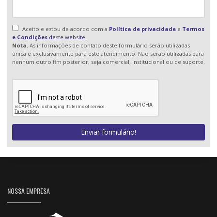
Aceito e estou de acordo com a
Política de privacidade
e
Termos
e Condições
deste website.
Nota.
As informações de contato deste formulário serão utilizadas
única e exclusivamente para este atendimento. Não serão utilizadas para
nenhum outro fim posterior, seja comercial, institucional ou de suporte.
Enviar formulário!
NOSSA EMPRESA