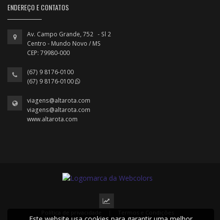
ENDEREÇO E CONTATOS
Av. Campo Grande, 752 - Sl 2
Centro - Mundo Novo / MS
CEP: 79980-000
(67) 9 8176-0100
(67) 9 8176-0100
viagens@altarota.com
viagens@altarota.com
www.altarota.com
Política de privacidade
|
Termos e Condições
Este website usa cookies para garantir uma melhor