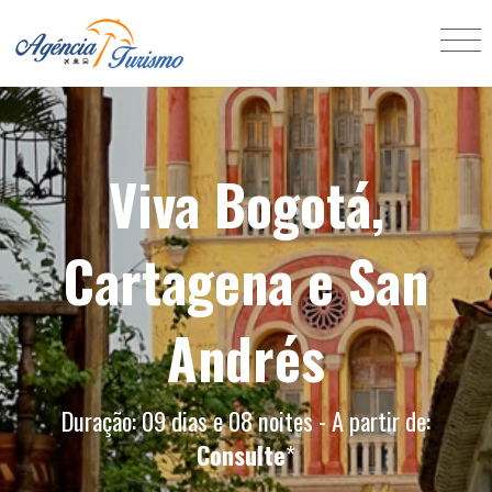
Viva Bogotá,
Cartagena e San
Andrés
Duração: 09 dias e 08 noites - A partir de:
Consulte
*