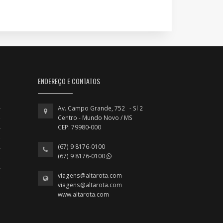
ENDEREÇO E CONTATOS
Av. Campo Grande, 752 - Sl 2
Centro - Mundo Novo / MS
CEP: 79980-000
(67) 9 8176-0100
(67) 9 8176-0100
viagens@altarota.com
viagens@altarota.com
www.altarota.com