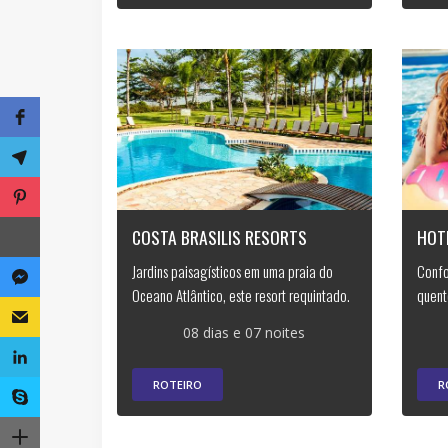
COSTA BRASILIS RESORTS
HOT
Jardins paisagísticos em uma praia do
Confo
Oceano Atlântico, este resort requintado.
quent
08 dias e 07 noites
ROTEIRO
R