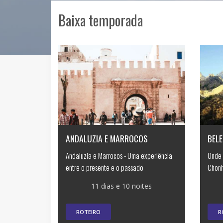
Baixa temporada
ANDALUZIA E MARROCOS
BELE
Andaluzia e Marrocos - Uma experiência
Onde 
entre o presente e o passado
Chonh
11 dias e 10 noites
ROTEIRO
R