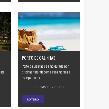
PORTO DE GALINHAS
Porto de Galinhas é emoldurada por
ente
piscinas naturais com águas mornas e
transparentes
08 dias e 07 noites
ROTEIRO