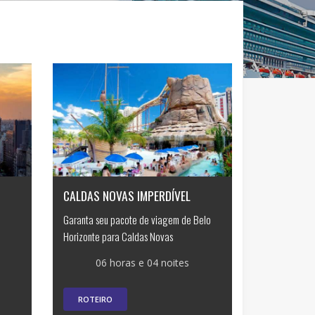
CALDAS NOVAS IMPERDÍVEL
Garanta seu pacote de viagem de Belo
Horizonte para Caldas Novas
06 horas e 04 noites
ROTEIRO