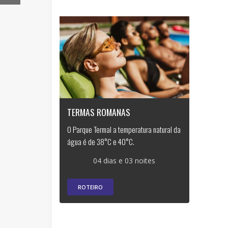
TERMAS ROMANAS
O Parque Termal a temperatura natural da
água é de 38°C e 40°C.
04 dias e 03 noites
ROTEIRO