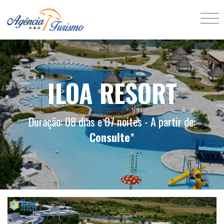
ILOA RESORT
Duração: 08 dias e 07 noites - A partir de:
Consulte
*