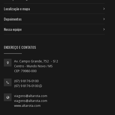
Localização e mapa
Depoimentos
Nossa equipe
ENDEREÇO E CONTATOS
Av. Campo Grande, 752 - Sl 2
Centro - Mundo Novo / MS
CEP: 79980-000
(67) 9 8176-0100
(67) 9 8176-0100
viagens@altarota.com
viagens@altarota.com
www.altarota.com