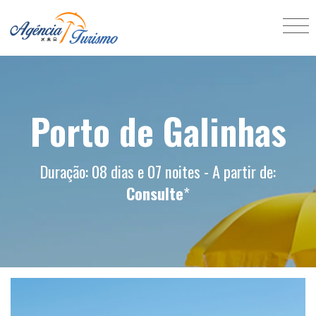
Porto de Galinhas
Duração: 08 dias e 07 noites - A partir de:
Consulte
*