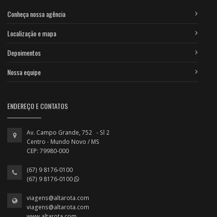
Conheça nossa agência
Localização e mapa
Depoimentos
Nossa equipe
ENDEREÇO E CONTATOS
Av. Campo Grande, 752 - Sl 2
Centro - Mundo Novo / MS
CEP: 79980-000
(67) 9 8176-0100
(67) 9 8176-0100
viagens@altarota.com
viagens@altarota.com
www.altarota.com